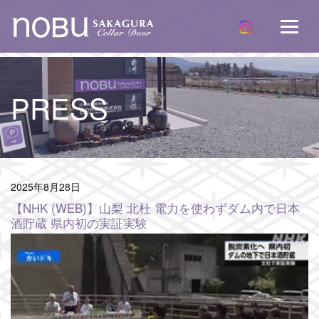
HOME
INTRODUCTION
PRESS
ACCESS
TOPICS
PRESS
2025年
8月28日
PRODUCTS
【NHK (WEB)】山梨 北杜 電力を使わずダム内で日本
酒貯蔵 県内初の実証実験
CONTACT